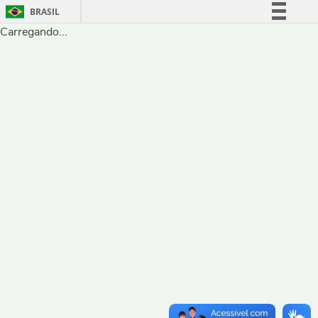
BRASIL
Carregando...
Simplifique!
Comunica BR
Participe
Acesso à informação
Legislação
Canais