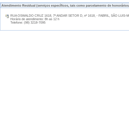
Atendimento Residual (serviços específicos, tais como parcelamento de honorários
RUA OSWALDO CRUZ 1618, 7º ANDAR SETOR D, nº 1618, - FABRIL, SÃO LUIS-M
Horário de atendimento: 8h as 12 h
Telefone: (98) 3218-7095